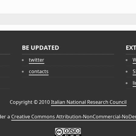
BE UPDATED
EX
twitter
W
contacts
S
l
Copyright © 2010
Italian National Research Council
der a
Creative Commons Attribution-NonCommercial-NoDeri