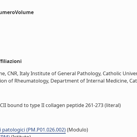
#numeroVolume
iliazioni
, CNR, Italy Institute of General Pathology, Catholic Univers
sion of Rheumatology, Department of Internal Medicine, Cathol
II bound to type II collagen peptide 261-273 (literal)
i patologici (PM.P01.026.002)
(Modulo)