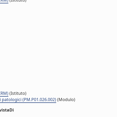
ICRM)
(Istituto)
ICRM)
(Istituto)
i patologici (PM.P01.026.002)
(Modulo)
vistaDi