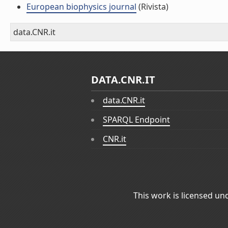
European biophysics journal
(Rivista)
data.CNR.it
DATA.CNR.IT
data.CNR.it
SPARQL Endpoint
CNR.it
This work is licensed un