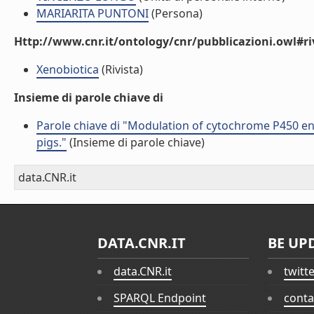
MARIARITA PUNTONI
(Persona)
Http://www.cnr.it/ontology/cnr/pubblicazioni.owl#ri
Xenobiotica
(Rivista)
Insieme di parole chiave di
Parole chiave di "Modulation of cytochrome P450 enz
pigs."
(Insieme di parole chiave)
data.CNR.it
DATA.CNR.IT
BE UP
data.CNR.it
twitt
SPARQL Endpoint
conta