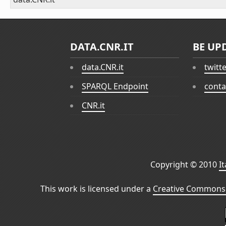
DATA.CNR.IT
BE UP
data.CNR.it
twitt
SPARQL Endpoint
conta
CNR.it
Copyright © 2010
I
This work is licensed under a
Creative Commons 