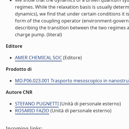
We show that the dynamics of a driven quantum syst
regimes. While the relaxation basis is usually dete
dynamics), we find that under certain conditions it 
form of the coupling operator (environment-govern
describing the transition between the two regimes 
charge pump. (literal)
Editore
AMER CHEMICAL SOC
(Editore)
Prodotto di
MD.P06.023.001 Trasporto mesoscopico in nanostrut
Autore CNR
STEFANO PUGNETTI
(Unità di personale esterno)
ROSARIO FAZIO
(Unità di personale esterno)
Incoming links: