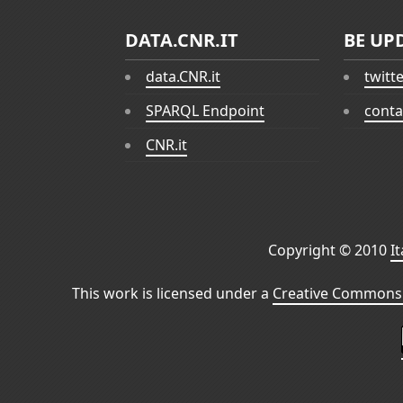
DATA.CNR.IT
BE UP
data.CNR.it
twitt
SPARQL Endpoint
conta
CNR.it
Copyright © 2010
I
This work is licensed under a
Creative Commons 