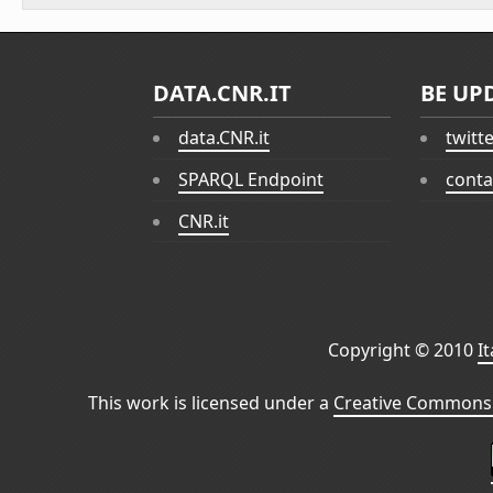
DATA.CNR.IT
BE UP
data.CNR.it
twitt
SPARQL Endpoint
conta
CNR.it
Copyright © 2010
I
This work is licensed under a
Creative Commons 