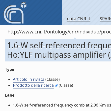
data.CNR.it
SPAR
http://www.cnr.it/ontology/cnr/individuo/pr
1.6-W self-referenced frequ
Ho:YLF multipass amplifier (A
Type
Articolo in rivista
(Classe)
Prodotto della ricerca
(Classe)
Label
1.6-W self-referenced frequency comb at 2.06 ¼m using