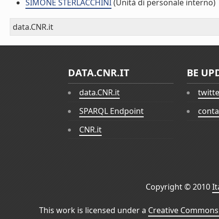
SIMONE STERLACCHINI
(Unità di personale interno)
data.CNR.it
DATA.CNR.IT
BE UP
data.CNR.it
twitt
SPARQL Endpoint
conta
CNR.it
Copyright © 2010
I
This work is licensed under a
Creative Commons 