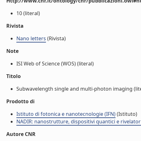
Http://www.cnr.it/ontology/cnr/pubblicazioni.owl
10 (literal)
Rivista
Nano letters
(Rivista)
Note
ISI Web of Science (WOS) (literal)
Titolo
Subwavelength single and multi-photon imaging (lite
Prodotto di
Istituto di fotonica e nanotecnologie (IFN)
(Istituto)
NADIR: nanostrutture, dispositivi quantici e rivelato
Autore CNR