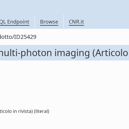
QL Endpoint
Browse
CNR.it
odotto/ID25429
lti-photon imaging (Articolo i
lo in rivista) (literal)