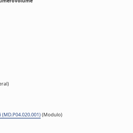
#numeroVolume
ral)
ri (MD.P04.020.001)
(Modulo)