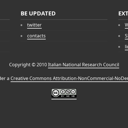
BE UPDATED
EX
twitter
W
contacts
S
l
Copyright © 2010
Italian National Research Council
der a
Creative Commons Attribution-NonCommercial-NoDeri