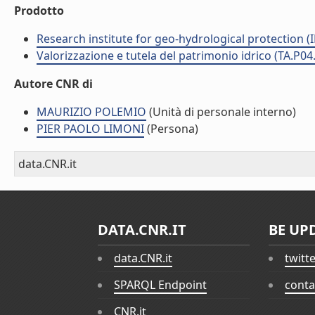
Prodotto
Research institute for geo-hydrological protection (I
Valorizzazione e tutela del patrimonio idrico (TA.P04
Autore CNR di
MAURIZIO POLEMIO
(Unità di personale interno)
PIER PAOLO LIMONI
(Persona)
data.CNR.it
DATA.CNR.IT
BE UP
data.CNR.it
twitt
SPARQL Endpoint
conta
CNR.it