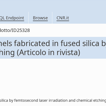
QL Endpoint
Browse
CNR.it
odotto/ID25328
ls fabricated in fused silica
ing (Articolo in rivista)
ica by femtosecond laser irradiation and chemical etching (Ar