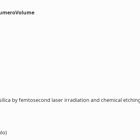
#numeroVolume
lica by femtosecond laser irradiation and chemical etching 
lo)