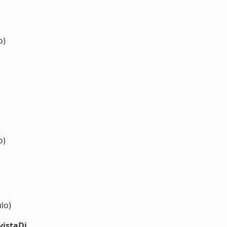
o)
o)
lo)
vistaDi