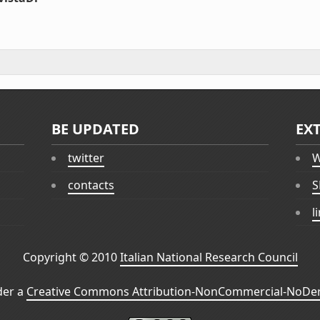
BE UPDATED
EX
twitter
W
contacts
S
l
Copyright © 2010
Italian National Research Council
der a
Creative Commons Attribution-NonCommercial-NoDeri