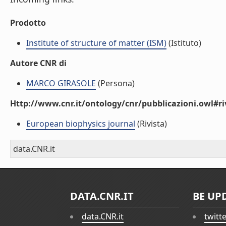
Prodotto
Institute of structure of matter (ISM)
(Istituto)
Autore CNR di
MARCO GIRASOLE
(Persona)
Http://www.cnr.it/ontology/cnr/pubblicazioni.owl#ri
European biophysics journal
(Rivista)
data.CNR.it
DATA.CNR.IT
BE UP
data.CNR.it
twitt