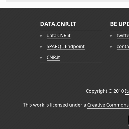
DATA.CNR.IT
BE UP
data.CNR.it
twitt
SPARQL Endpoint
conta
CNR.it
Copyright © 2010
I
This work is licensed under a
Creative Commons 