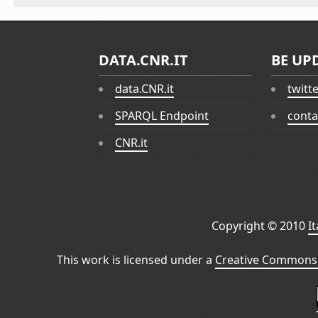
DATA.CNR.IT
BE UP
data.CNR.it
twitt
SPARQL Endpoint
conta
CNR.it
Copyright © 2010
I
This work is licensed under a
Creative Commons 