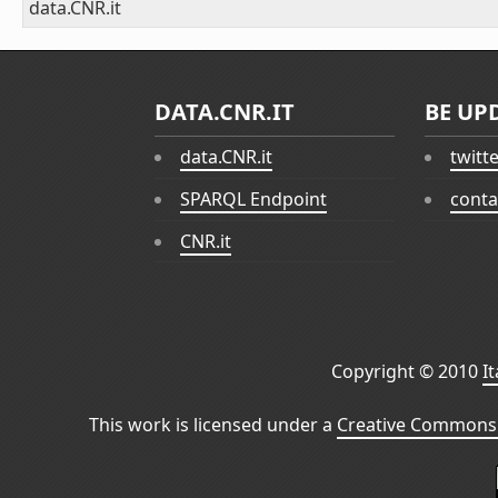
data.CNR.it
DATA.CNR.IT
BE UP
data.CNR.it
twitt
SPARQL Endpoint
conta
CNR.it
Copyright © 2010
I
This work is licensed under a
Creative Commons 