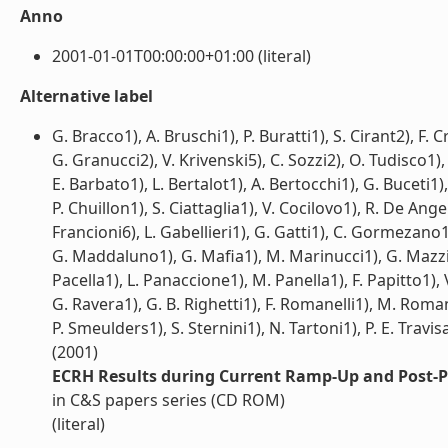
Anno
2001-01-01T00:00:00+01:00 (literal)
Alternative label
G. Bracco1), A. Bruschi1), P. Buratti1), S. Cirant2), F. 
G. Granucci2), V. Krivenski5), C. Sozzi2), O. Tudisco1), 
E. Barbato1), L. Bertalot1), A. Bertocchi1), G. Buceti1),
P. Chuillon1), S. Ciattaglia1), V. Cocilovo1), R. De Ang
Francioni6), L. Gabellieri1), G. Gatti1), C. Gormezano1
G. Maddaluno1), G. Mafia1), M. Marinucci1), G. Mazzitell
Pacella1), L. Panaccione1), M. Panella1), F. Papitto1), V.
G. Ravera1), G. B. Righetti1), F. Romanelli1), M. Romane
P. Smeulders1), S. Sternini1), N. Tartoni1), P. E. Travisa
(2001)
ECRH Results during Current Ramp-Up and Post-Pe
in C&S papers series (CD ROM)
(literal)