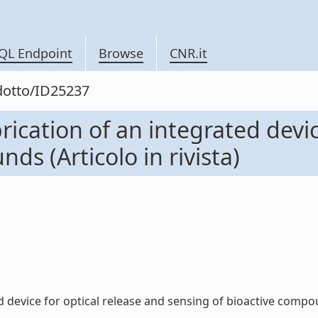
QL Endpoint
Browse
CNR.it
odotto/ID25237
cation of an integrated devic
ds (Articolo in rivista)
evice for optical release and sensing of bioactive compounds