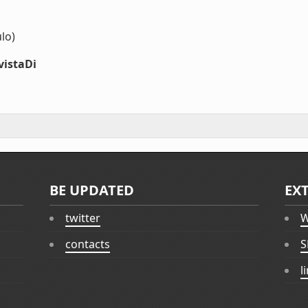
lo)
vistaDi
BE UPDATED
EX
twitter
W
contacts
S
l