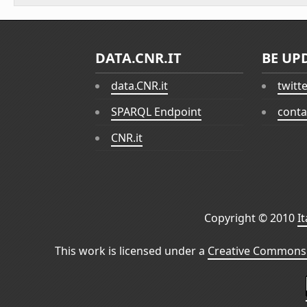
DATA.CNR.IT
BE UP
data.CNR.it
twitt
SPARQL Endpoint
conta
CNR.it
Copyright © 2010
I
This work is licensed under a
Creative Commons 