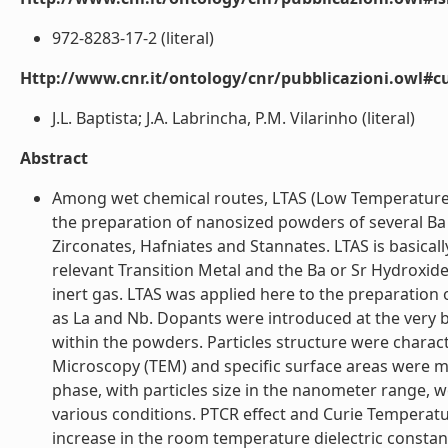
972-8283-17-2 (literal)
Http://www.cnr.it/ontology/cnr/pubblicazioni.owl#c
J.L. Baptista; J.A. Labrincha, P.M. Vilarinho (literal)
Abstract
Among wet chemical routes, LTAS (Low Temperature 
the preparation of nanosized powders of several Ba
Zirconates, Hafniates and Stannates. LTAS is basical
relevant Transition Metal and the Ba or Sr Hydroxide
inert gas. LTAS was applied here to the preparation 
as La and Nb. Dopants were introduced at the very 
within the powders. Particles structure were charac
Microscopy (TEM) and specific surface areas were me
phase, with particles size in the nanometer range, 
various conditions. PTCR effect and Curie Temperat
increase in the room temperature dielectric constant 