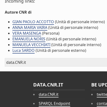
Incoming links:
Autore CNR di
GIAN PAOLO ACCOTTO
(Unità di personale interno)
ANNA MARIA VAIRA
(Unità di personale interno)
VERA MASENGA
(Persona)
EMANUELA NORIS
(Unità di personale interno)
MANUELA VECCHIATI
(Unità di personale interno)
Luca SARDO
(Unità di personale esterno)
data.CNR.it
DATA.CNR.IT
BE UP
data.CNR.it
twitt
SPARQL Endpoint
conta