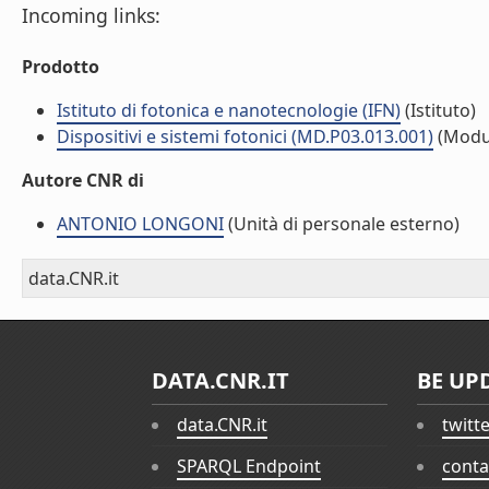
Incoming links:
Prodotto
Istituto di fotonica e nanotecnologie (IFN)
(Istituto)
Dispositivi e sistemi fotonici (MD.P03.013.001)
(Modu
Autore CNR di
ANTONIO LONGONI
(Unità di personale esterno)
data.CNR.it
DATA.CNR.IT
BE UP
data.CNR.it
twitt
SPARQL Endpoint
conta