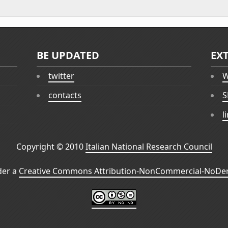
BE UPDATED
EX
twitter
W
contacts
S
l
Copyright © 2010
Italian National Research Council
der a
Creative Commons Attribution-NonCommercial-NoDeri