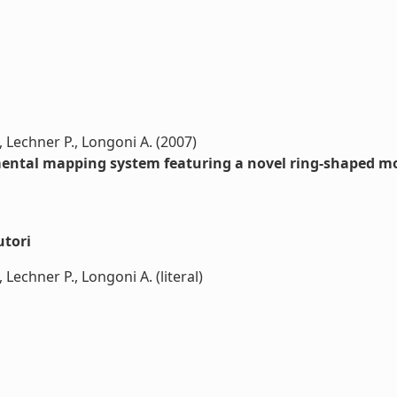
T., Lechner P., Longoni A. (2007)
tal mapping system featuring a novel ring-shaped monol
utori
., Lechner P., Longoni A. (literal)