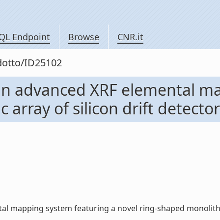
QL Endpoint
Browse
CNR.it
odotto/ID25102
an advanced XRF elemental ma
rray of silicon drift detectors 
mapping system featuring a novel ring-shaped monolithic arr