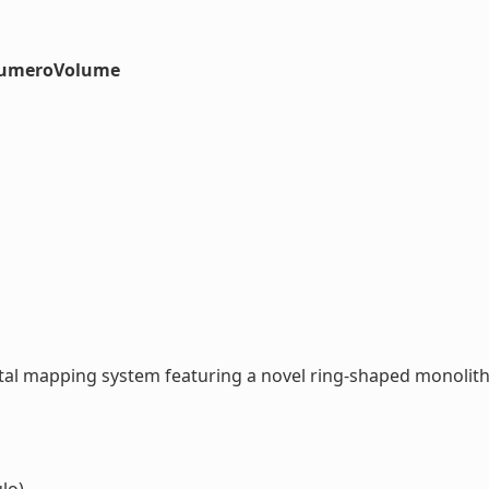
#numeroVolume
 mapping system featuring a novel ring-shaped monolithic ar