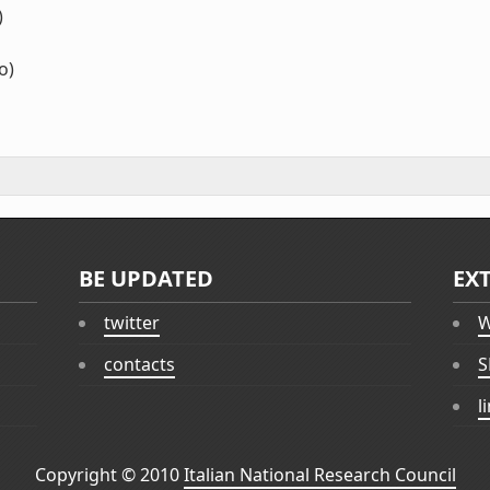
)
o)
BE UPDATED
EX
twitter
W
contacts
S
l
Copyright © 2010
Italian National Research Council