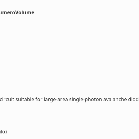
#numeroVolume
rcuit suitable for large-area single-photon avalanche diodes
lo)