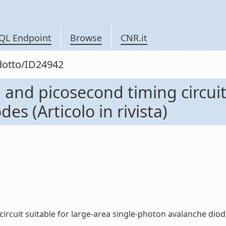
QL Endpoint
Browse
CNR.it
odotto/ID24942
and picosecond timing circuit 
s (Articolo in rivista)
cuit suitable for large-area single-photon avalanche diodes (