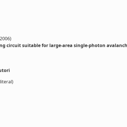
(2006)
g circuit suitable for large-area single-photon avalanc
utori
iteral)