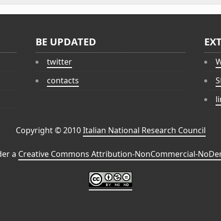
BE UPDATED
EX
twitter
W
contacts
S
l
Copyright © 2010
Italian National Research Council
der a
Creative Commons Attribution-NonCommercial-NoDeri