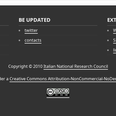
BE UPDATED
EX
twitter
W
contacts
S
l
Copyright © 2010
Italian National Research Council
der a
Creative Commons Attribution-NonCommercial-NoDeri