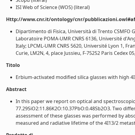
Scopu (literal)
ISI Web of Science (WOS) (literal)
Http://www.cnr.it/ontology/cnr/pubblicazioni.owl#aff
Dipartimento di Fisica, Università di Trento CSMFO 
Laboratoire POMA-UMR CNRS 6136, Université d'Anger
Italy; LPCML-UMR CNRS 5620, Université Lyon 1, Fran
Curie, LM2N, 4, place Jussieu, F-75252 Paris Cedex 05, 
Titolo
Erbium-activated modified silica glasses with high 4
Abstract
In this paper we report on optical and spectroscopi
77.29SiO2:11.86K2O:10.37PbO:0.48Sb2O3. Two differe
assessment of these glasses was performed by abs
measured and radiative lifetime of the 4I13/2 metastab