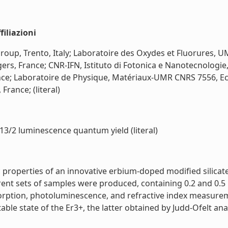
iliazioni
Group, Trento, Italy; Laboratoire des Oxydes et Fluorures, 
s, France; CNR-IFN, Istituto di Fotonica e Nanotecnologi
ce; Laboratoire de Physique, Matériaux-UMR CNRS 7556, Eco
France; (literal)
I13/2 luminescence quantum yield (literal)
c properties of an innovative erbium-doped modified silicat
nt sets of samples were produced, containing 0.2 and 0.5 m
orption, photoluminescence, and refractive index measure
le state of the Er3+, the latter obtained by Judd-Ofelt analysi