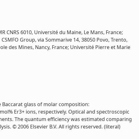
UMR CNRS 6010, Université du Maine, Le Mans, France;
e, CSMFO Group, via Sommarive 14, 38050 Povo, Trento,
le des Mines, Nancy, France; Université Pierre et Marie
e Baccarat glass of molar composition:
ol% Er3+ ions, respectively. Optical and spectroscopic
ments. The quantum efficiency was estimated comparing
s. © 2006 Elsevier B.V. All rights reserved. (literal)