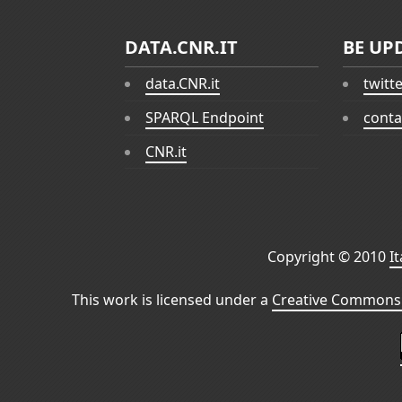
DATA.CNR.IT
BE UP
data.CNR.it
twitt
SPARQL Endpoint
conta
CNR.it
Copyright © 2010
I
This work is licensed under a
Creative Commons 