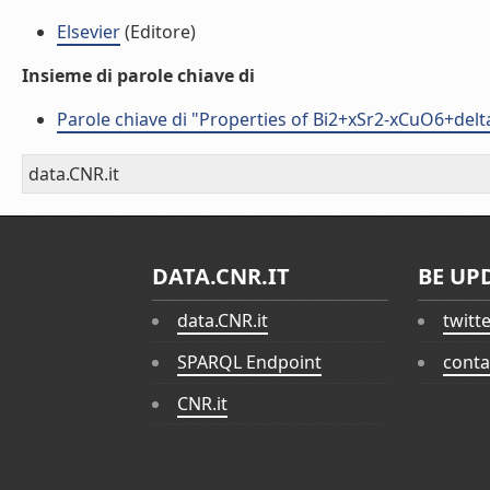
Elsevier
(Editore)
Insieme di parole chiave di
Parole chiave di "Properties of Bi2+xSr2-xCuO6+delt
data.CNR.it
DATA.CNR.IT
BE UP
data.CNR.it
twitt
SPARQL Endpoint
conta
CNR.it