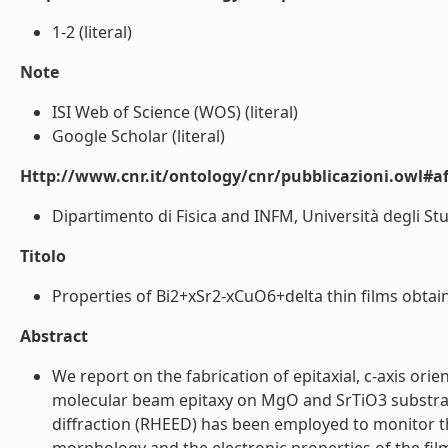
1-2 (literal)
Note
ISI Web of Science (WOS) (literal)
Google Scholar (literal)
Http://www.cnr.it/ontology/cnr/pubblicazioni.owl#aff
Dipartimento di Fisica and INFM, Università degli Studi 
Titolo
Properties of Bi2+xSr2-xCuO6+delta thin films obtain
Abstract
We report on the fabrication of epitaxial, c-axis ori
molecular beam epitaxy on MgO and SrTiO3 substrat
diffraction (RHEED) has been employed to monitor t