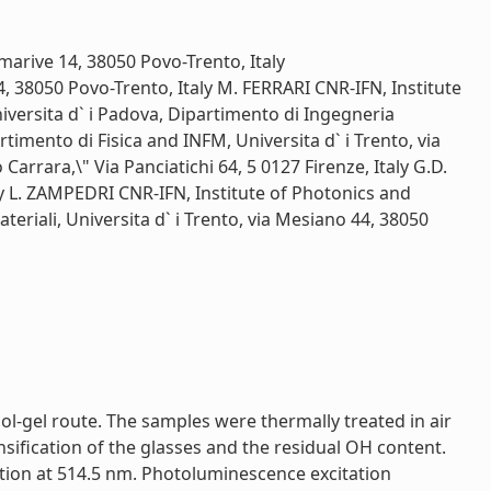
rive 14, 38050 Povo-Trento, Italy
4, 38050 Povo-Trento, Italy M. FERRARI CNR-IFN, Institute
ersita d` i Padova, Dipartimento di Ingegneria
ento di Fisica and INFM, Universita d` i Trento, via
arrara,\" Via Panciatichi 64, 5 0127 Firenze, Italy G.D.
ly L. ZAMPEDRI CNR-IFN, Institute of Photonics and
riali, Universita d` i Trento, via Mesiano 44, 38050
l-gel route. The samples were thermally treated in air
ification of the glasses and the residual OH content.
ion at 514.5 nm. Photoluminescence excitation