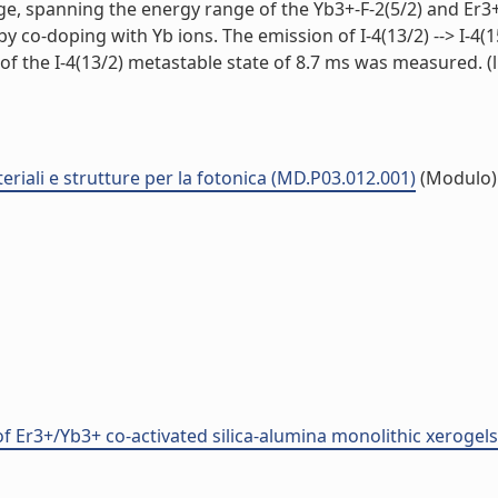
 spanning the energy range of the Yb3+-F-2(5/2) and Er3+-I
s by co-doping with Yb ions. The emission of I-4(13/2) --> I-
f the I-4(13/2) metastable state of 8.7 ms was measured. (li
eriali e strutture per la fotonica (MD.P03.012.001)
(Modulo)
 Er3+/Yb3+ co-activated silica-alumina monolithic xerogels