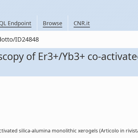
QL Endpoint
Browse
CNR.it
odotto/ID24848
opy of Er3+/Yb3+ co-activated
ted silica-alumina monolithic xerogels (Articolo in rivista)