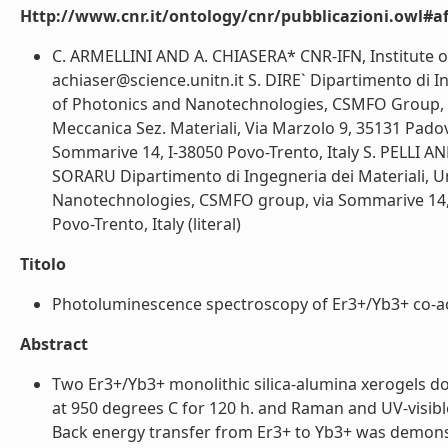
Http://www.cnr.it/ontology/cnr/pubblicazioni.owl#aff
C. ARMELLINI AND A. CHIASERA* CNR-IFN, Institute 
achiaser@science.unitn.it S. DIRE` Dipartimento di In
of Photonics and Nanotechnologies, CSMFO Group, vi
Meccanica Sez. Materiali, Via Marzolo 9, 35131 Pado
Sommarive 14, I-38050 Povo-Trento, Italy S. PELLI AND 
SORARU Dipartimento di Ingegneria dei Materiali, Uni
Nanotechnologies, CSMFO group, via Sommarive 14, 38
Povo-Trento, Italy (literal)
Titolo
Photoluminescence spectroscopy of Er3+/Yb3+ co-acti
Abstract
Two Er3+/Yb3+ monolithic silica-alumina xerogels do
at 950 degrees C for 120 h. and Raman and UV-visibl
Back energy transfer from Er3+ to Yb3+ was demons