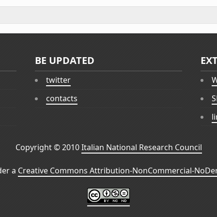
BE UPDATED
EX
twitter
W
contacts
S
l
Copyright © 2010
Italian National Research Council
der a
Creative Commons Attribution-NonCommercial-NoDeri