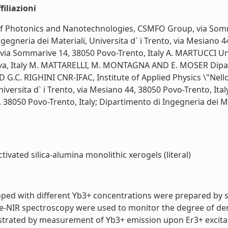
iliazioni
of Photonics and Nanotechnologies, CSMFO Group, via Somma
gegneria dei Materiali, Universita d` i Trento, via Mesiano 4
a Sommarive 14, 38050 Povo-Trento, Italy A. MARTUCCI Univ
va, Italy M. MATTARELLI, M. MONTAGNA AND E. MOSER Dipartim
G.C. RIGHINI CNR-IFAC, Institute of Applied Physics \"Nello C
versita d` i Trento, via Mesiano 44, 38050 Povo-Trento, Ita
050 Povo-Trento, Italy; Dipartimento di Ingegneria dei Mate
vated silica-alumina monolithic xerogels (literal)
ped with different Yb3+ concentrations were prepared by so
e-NIR spectroscopy were used to monitor the degree of dens
trated by measurement of Yb3+ emission upon Er3+ excitat