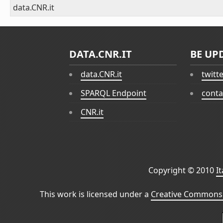
data.CNR.it
DATA.CNR.IT
BE UP
data.CNR.it
twitt
SPARQL Endpoint
conta
CNR.it
Copyright © 2010
I
This work is licensed under a
Creative Commons 