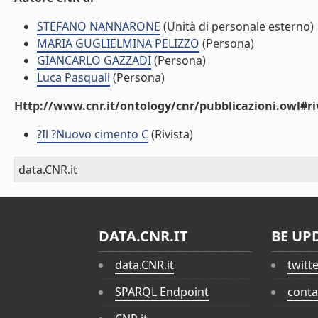
STEFANO NANNARONE
(Unità di personale esterno)
MARIA GUGLIELMINA PELIZZO
(Persona)
GIANCARLO GAZZADI
(Persona)
Luca Pasquali
(Persona)
Http://www.cnr.it/ontology/cnr/pubblicazioni.owl#ri
?Il ?Nuovo cimento C
(Rivista)
data.CNR.it
DATA.CNR.IT
BE UP
data.CNR.it
twitt
SPARQL Endpoint
conta