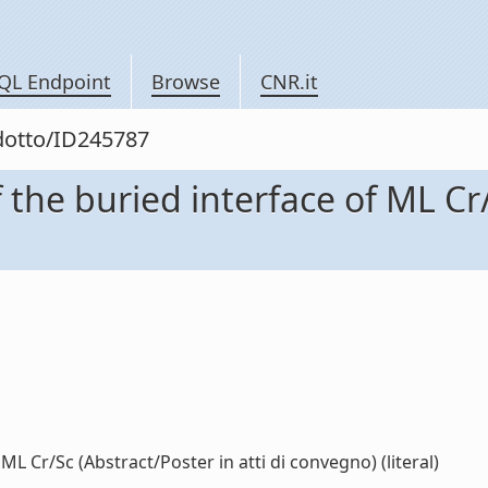
QL Endpoint
Browse
CNR.it
odotto/ID245787
the buried interface of ML Cr/S
L Cr/Sc (Abstract/Poster in atti di convegno) (literal)