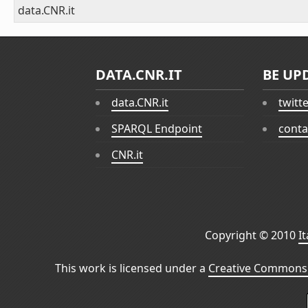
data.CNR.it
DATA.CNR.IT
BE UP
data.CNR.it
twitt
SPARQL Endpoint
conta
CNR.it
Copyright © 2010
I
This work is licensed under a
Creative Commons 