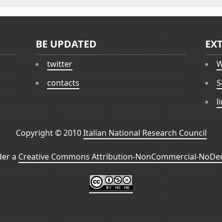
BE UPDATED
EX
twitter
W
contacts
S
l
Copyright © 2010
Italian National Research Council
der a
Creative Commons Attribution-NonCommercial-NoDeri