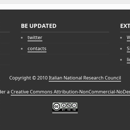
BE UPDATED
EX
twitter
W
contacts
S
l
Copyright © 2010
Italian National Research Council
der a
Creative Commons Attribution-NonCommercial-NoDeri