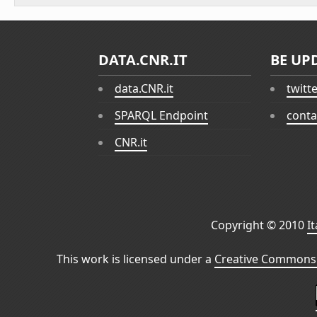
DATA.CNR.IT
BE UP
data.CNR.it
twitt
SPARQL Endpoint
conta
CNR.it
Copyright © 2010
I
This work is licensed under a
Creative Commons 