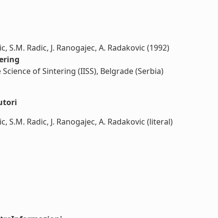
ic, S.M. Radic, J. Ranogajec, A. Radakovic (1992)
tering
e Science of Sintering (IISS), Belgrade (Serbia)
utori
c, S.M. Radic, J. Ranogajec, A. Radakovic (literal)