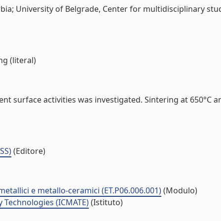
a; University of Belgrade, Center for multidisciplinary studi
g (literal)
rent surface activities was investigated. Sintering at 650°
ISS)
(Editore)
metallici e metallo-ceramici (ET.P06.006.001)
(Modulo)
y Technologies (ICMATE)
(Istituto)