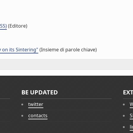
ISS)
(Editore)
on its Sintering"
(Insieme di parole chiave)
BE UPDATED
EX
twitter
W
contacts
S
l