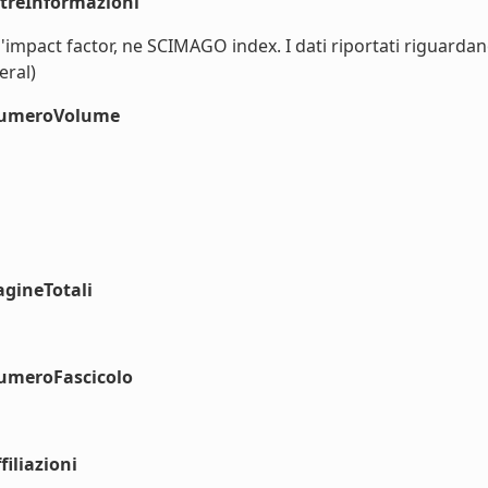
ltreInformazioni
 l'impact factor, ne SCIMAGO index. I dati riportati riguar
eral)
#numeroVolume
agineTotali
numeroFascicolo
iliazioni