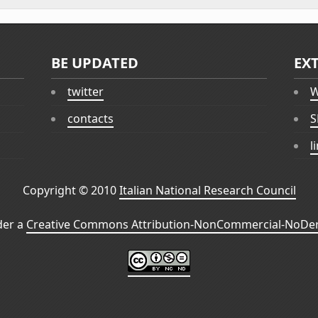
BE UPDATED
EX
twitter
W
contacts
S
l
Copyright © 2010
Italian National Research Council
der a
Creative Commons Attribution-NonCommercial-NoDeri