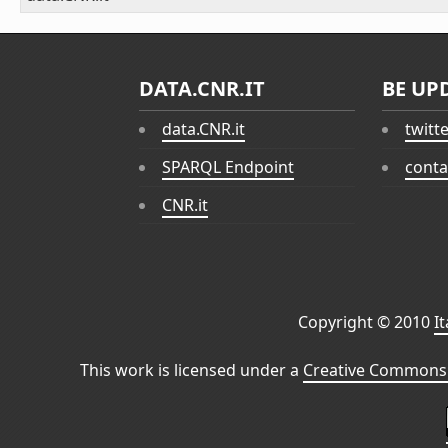
DATA.CNR.IT
BE UP
data.CNR.it
twitt
SPARQL Endpoint
conta
CNR.it
Copyright © 2010
I
This work is licensed under a
Creative Commons 