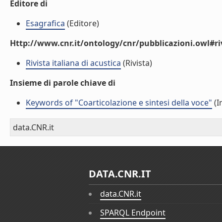
Editore di
Esagrafica
(Editore)
Http://www.cnr.it/ontology/cnr/pubblicazioni.owl#ri
Rivista italiana di acustica
(Rivista)
Insieme di parole chiave di
Keywords of "Coarticolazione e sintesi della voce"
(I
data.CNR.it
DATA.CNR.IT
data.CNR.it
SPARQL Endpoint