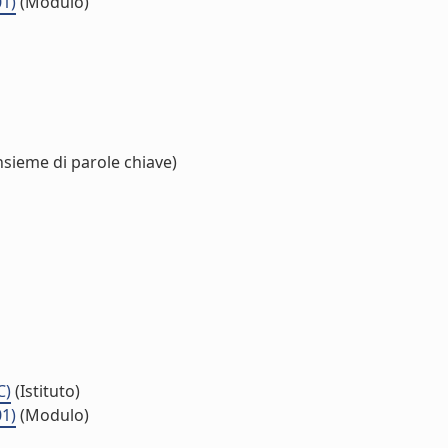
01)
(Modulo)
nsieme di parole chiave)
C)
(Istituto)
01)
(Modulo)