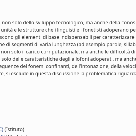
to, non solo dello sviluppo tecnologico, ma anche della conos
unità e le strutture che i linguisti e i fonetisti adoperano pe
iscono gli elementi di base indispensabili per caratterizzare 
one di segmenti di varia lunghezza (ad esempio parole, sill
non solo il carico cornputazionale, ma anche le difficoltà d
olo delle caratteristiche degli allofoni adoperati, ma anche
eguenze dei fonemi confinanti, dell'intonazione, della veloci
nte, si esclude in questa discussione la problematica riguar
C)
(Istituto)