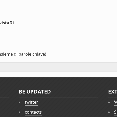
vistaDi
nsieme di parole chiave)
BE UPDATED
EX
twitter
W
contacts
S