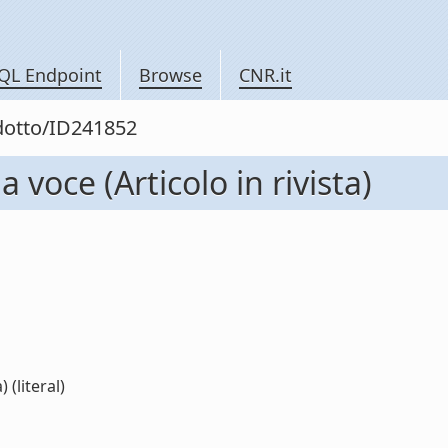
QL Endpoint
Browse
CNR.it
odotto/ID241852
a voce (Articolo in rivista)
 (literal)