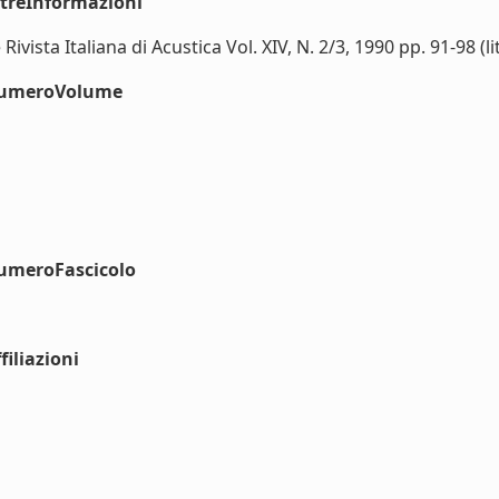
ltreInformazioni
ivista Italiana di Acustica Vol. XIV, N. 2/3, 1990 pp. 91-98 (li
#numeroVolume
numeroFascicolo
iliazioni