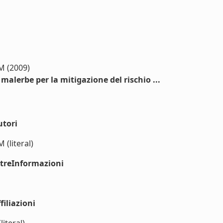
 M (2009)
malerbe per la mitigazione del rischio ...
utori
 (literal)
ltreInformazioni
iliazioni