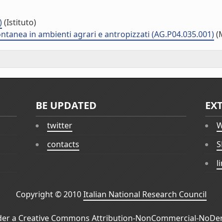
)
(Istituto)
ontanea in ambienti agrari e antropizzati (AG.P04.035.001)
(
BE UPDATED
EX
twitter
W
contacts
S
l
Copyright © 2010
Italian National Research Council
der a
Creative Commons Attribution-NonCommercial-NoDeri