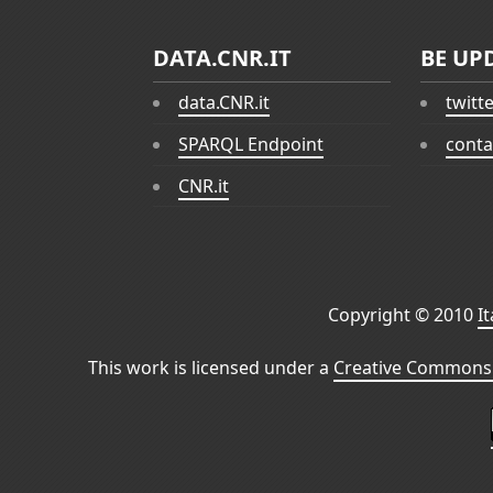
DATA.CNR.IT
BE UP
data.CNR.it
twitt
SPARQL Endpoint
conta
CNR.it
Copyright © 2010
I
This work is licensed under a
Creative Commons 