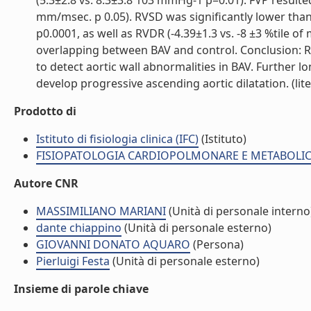
(5.3±2.8 vs. 8.3±3.8 103 mmHg-1 p=0.01). FVP resulted 
mm/msec. p 0.05). RVSD was significantly lower than 
p0.0001, as well as RVDR (-4.39±1.3 vs. -8 ±3 %tile 
overlapping between BAV and control. Conclusion: RV
to detect aortic wall abnormalities in BAV. Further l
develop progressive ascending aortic dilatation. (lite
Prodotto di
Istituto di fisiologia clinica (IFC)
(Istituto)
FISIOPATOLOGIA CARDIOPOLMONARE E METABOLICA 
Autore CNR
MASSIMILIANO MARIANI
(Unità di personale interno
dante chiappino
(Unità di personale esterno)
GIOVANNI DONATO AQUARO
(Persona)
Pierluigi Festa
(Unità di personale esterno)
Insieme di parole chiave