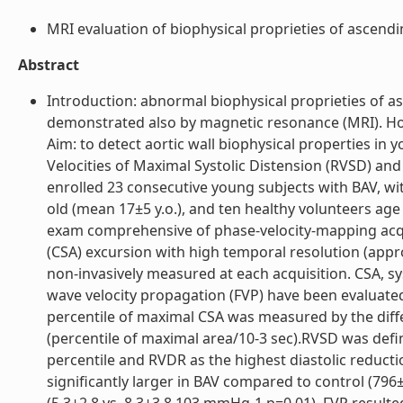
MRI evaluation of biophysical proprieties of ascending
Abstract
Introduction: abnormal biophysical proprieties of as
demonstrated also by magnetic resonance (MRI). How
Aim: to detect aortic wall biophysical properties in
Velocities of Maximal Systolic Distension (RVSD) and
enrolled 23 consecutive young subjects with BAV, wit
old (mean 17±5 y.o.), and ten healthy volunteers ag
exam comprehensive of phase-velocity-mapping acquis
(CSA) excursion with high temporal resolution (appro
non-invasively measured at each acquisition. CSA, sys
wave velocity propagation (FVP) have been evaluated 
percentile of maximal CSA was measured by the dif
(percentile of maximal area/10-3 sec).RVSD was defi
percentile and RVDR as the highest diastolic reducti
significantly larger in BAV compared to control (796