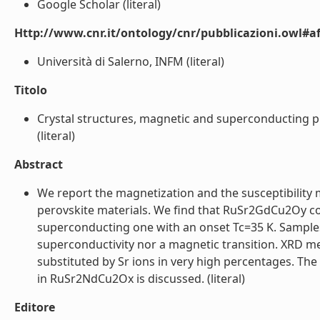
Google Scholar (literal)
Http://www.cnr.it/ontology/cnr/pubblicazioni.owl#aff
Università di Salerno, INFM (literal)
Titolo
Crystal structures, magnetic and superconductin
(literal)
Abstract
We report the magnetization and the susceptibil
perovskite materials. We find that RuSr2GdCu2Oy co
superconducting one with an onset Tc=35 K. Sampl
superconductivity nor a magnetic transition. XRD 
substituted by Sr ions in very high percentages. Th
in RuSr2NdCu2Ox is discussed. (literal)
Editore