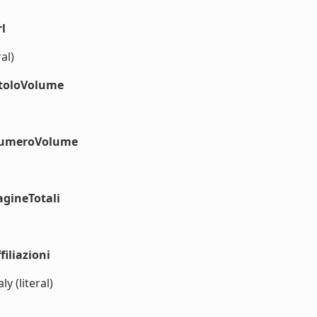
l
al)
itoloVolume
#numeroVolume
agineTotali
iliazioni
y (literal)