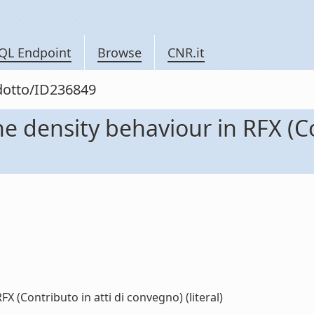
QL Endpoint
Browse
CNR.it
odotto/ID236849
the density behaviour in RFX (Co
FX (Contributo in atti di convegno) (literal)