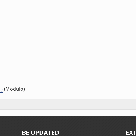
1)
(Modulo)
BE UPDATED
EX