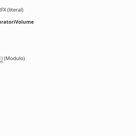
FX (literal)
uratoriVolume
1)
(Modulo)