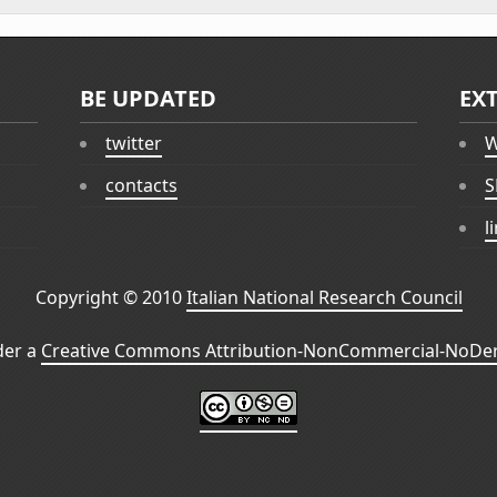
BE UPDATED
EX
twitter
W
contacts
S
l
Copyright © 2010
Italian National Research Council
der a
Creative Commons Attribution-NonCommercial-NoDeri