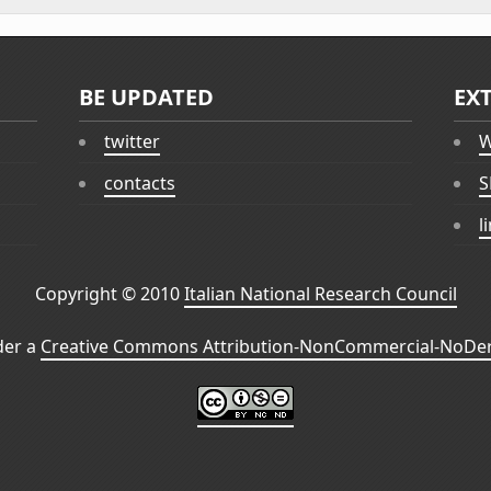
BE UPDATED
EX
twitter
W
contacts
S
l
Copyright © 2010
Italian National Research Council
der a
Creative Commons Attribution-NonCommercial-NoDeri