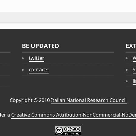
BE UPDATED
EX
twitter
W
contacts
S
l
Copyright © 2010
Italian National Research Council
der a
Creative Commons Attribution-NonCommercial-NoDeri