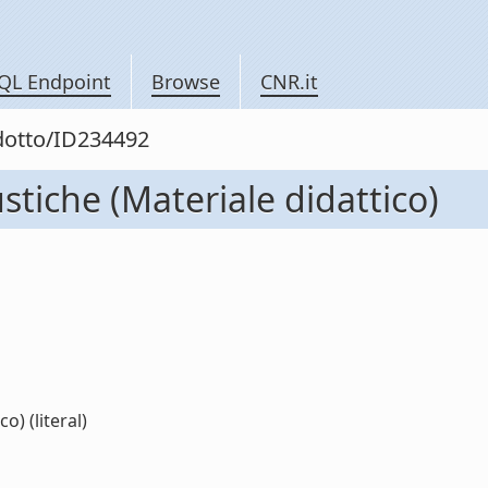
QL Endpoint
Browse
CNR.it
odotto/ID234492
tiche (Materiale didattico)
) (literal)