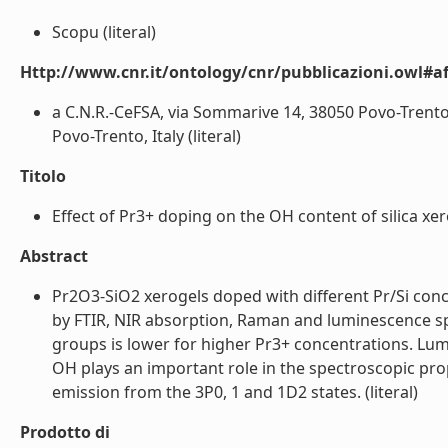
Scopu (literal)
Http://www.cnr.it/ontology/cnr/pubblicazioni.owl#aff
a C.N.R.-CeFSA, via Sommarive 14, 38050 Povo-Trento, 
Povo-Trento, Italy (literal)
Titolo
Effect of Pr3+ doping on the OH content of silica xero
Abstract
Pr2O3-SiO2 xerogels doped with different Pr/Si conc
by FTIR, NIR absorption, Raman and luminescence spe
groups is lower for higher Pr3+ concentrations. Lu
OH plays an important role in the spectroscopic prop
emission from the 3P0, 1 and 1D2 states. (literal)
Prodotto di