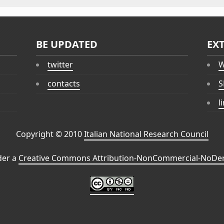
BE UPDATED
EX
twitter
W
contacts
S
l
Copyright © 2010
Italian National Research Council
der a
Creative Commons Attribution-NonCommercial-NoDeri