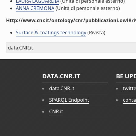
LAURA LAGUARDIA
(Unità di personale esterno)
ANNA CREMONA
(Unità di personale esterno)
Http://www.cnr.it/ontology/cnr/pubblicazioni.owl#ri
Surface & coatings technology
(Rivista)
data.CNR.it
DATA.CNR.IT
BE UP
data.CNR.it
twitt
SPARQL Endpoint
conta
CNR.it