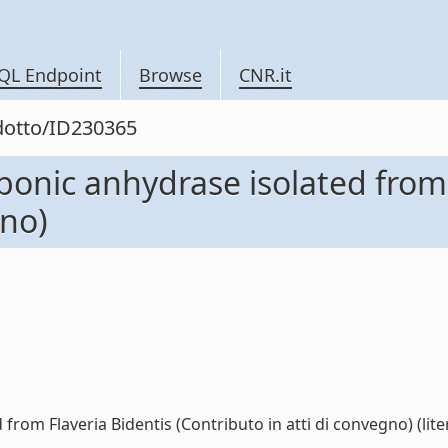
QL Endpoint
Browse
CNR.it
odotto/ID230365
rbonic anhydrase isolated from
gno)
from Flaveria Bidentis (Contributo in atti di convegno) (lite