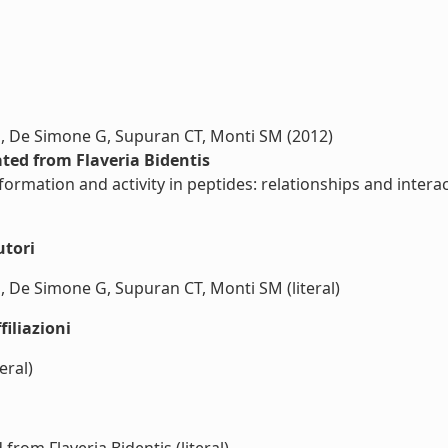
M, De Simone G, Supuran CT, Monti SM (2012)
ated from Flaveria Bidentis
ormation and activity in peptides: relationships and intera
utori
, De Simone G, Supuran CT, Monti SM (literal)
iliazioni
eral)