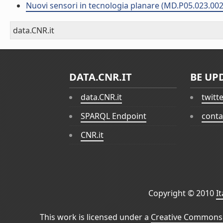
Nuovi sensori in tecnologia planare (MD.P05.023.002
data.CNR.it
DATA.CNR.IT
BE UP
data.CNR.it
twitt
SPARQL Endpoint
conta
CNR.it
Copyright © 2010
I
This work is licensed under a
Creative Commons 