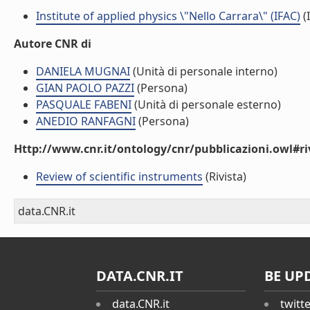
Institute of applied physics \"Nello Carrara\" (IFAC)
(I
Autore CNR di
DANIELA MUGNAI
(Unità di personale interno)
GIAN PAOLO PAZZI
(Persona)
PASQUALE FABENI
(Unità di personale esterno)
ANEDIO RANFAGNI
(Persona)
Http://www.cnr.it/ontology/cnr/pubblicazioni.owl#ri
Review of scientific instruments
(Rivista)
data.CNR.it
DATA.CNR.IT
BE UP
data.CNR.it
twitt